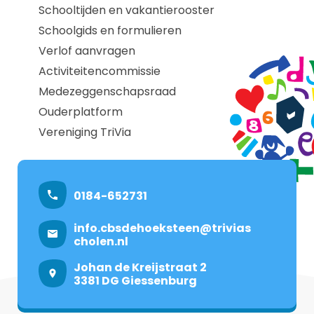
Schooltijden en vakantierooster
Schoolgids en formulieren
Verlof aanvragen
Activiteitencommissie
Medezeggenschapsraad
Ouderplatform
Vereniging TriVia
0184-652731
info.cbsdehoeksteen@trivias
cholen.nl
Johan de Kreijstraat 2
3381 DG Giessenburg