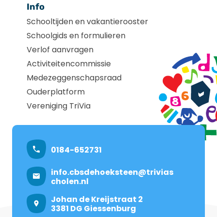
Info
Schooltijden en vakantierooster
Schoolgids en formulieren
Verlof aanvragen
Activiteitencommissie
Medezeggenschapsraad
Ouderplatform
Vereniging TriVia
0184-652731
info.cbsdehoeksteen@trivias
cholen.nl
Johan de Kreijstraat 2
3381 DG Giessenburg